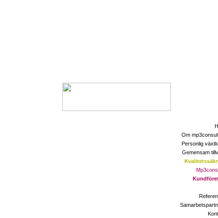
H
Om mp3consult
Personlig växtk
Gemensam tillv
Kvalitetssäkr
Mp3consu
Kundföre
Referen
Samarbetspartn
Kont